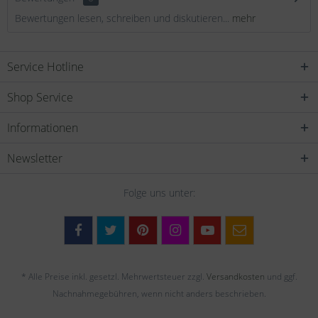
Bewertungen lesen, schreiben und diskutieren...
mehr
Service Hotline
Shop Service
Informationen
Newsletter
Folge uns unter:
* Alle Preise inkl. gesetzl. Mehrwertsteuer zzgl.
Versandkosten
und ggf.
Nachnahmegebühren, wenn nicht anders beschrieben.