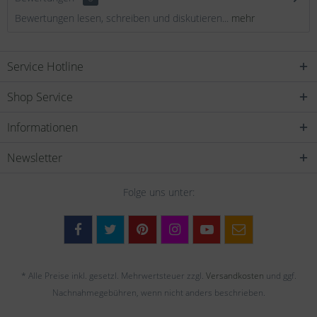
Bewertungen lesen, schreiben und diskutieren...
mehr
Service Hotline
Shop Service
Informationen
Newsletter
Folge uns unter:
* Alle Preise inkl. gesetzl. Mehrwertsteuer zzgl.
Versandkosten
und ggf.
Nachnahmegebühren, wenn nicht anders beschrieben.