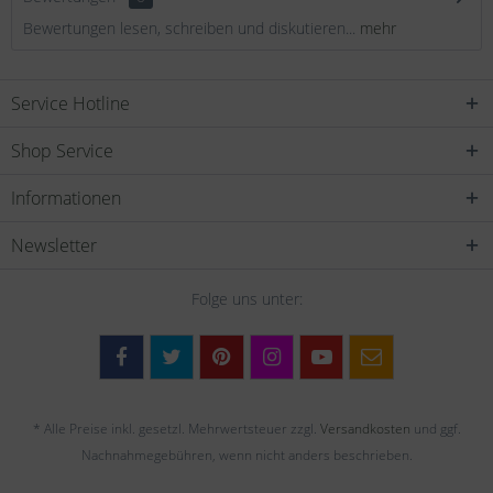
Bewertungen lesen, schreiben und diskutieren...
mehr
Service Hotline
Shop Service
Informationen
Newsletter
Folge uns unter:
* Alle Preise inkl. gesetzl. Mehrwertsteuer zzgl.
Versandkosten
und ggf.
Nachnahmegebühren, wenn nicht anders beschrieben.