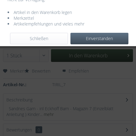
Artikel in den Warenkorb legen
Merkzettel
Artikelempfehlungen und vieles mehr
4,95 € *
inkl. MwSt.
zzgl. Versandkosten
Schließen
Einverstanden
Sofort versandfertig, Lieferzeit ca. 3-5 Werktage
In den
Warenkorb
Merken
Bewerten
Empfehlen
Artikel-Nr.:
TIRIL_7
Beschreibung
Sandnes Garn - iril Eckhoff Barn - Magazin 7 (Einzelblatt
Anleitung ) Kinder...
mehr
Bewertungen
0