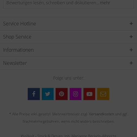
Bewertungen lesen, schreiben und diskutieren...
mehr
Service Hotline
Shop Service
Informationen
Newsletter
Folge uns unter:
* Alle Preise inkl. gesetzl. Mehrwertsteuer zzgl.
Versandkosten
und ggf.
Nachnahmegebühren, wenn nicht anders beschrieben.
Wollkult - Strick & Design, Inh. Marianne Reckels-Albrecht