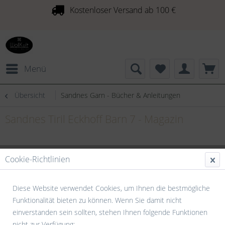
Kostenloser Versand ab 100 €
Menü
Übersicht
Sandnes Garn - Bücher & Anleitungen
Sandnes Tiril Eckhoff Barn 7 - Magazin
Cookie-Richtlinien
Diese Website verwendet Cookies, um Ihnen die bestmögliche
Funktionalität bieten zu können. Wenn Sie damit nicht
einverstanden sein sollten, stehen Ihnen folgende Funktionen
nicht zur Verfügung: