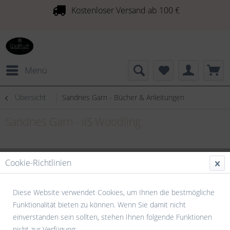
Kostenloser Versand ab 100 €
Menü
Übersicht
Sandnes Garn - Bücher & Anleitungen
Sandnes Garn - iiS Woodling
Cookie-Richtlinien
Diese Website verwendet Cookies, um Ihnen die bestmögliche
Funktionalität bieten zu können. Wenn Sie damit nicht
einverstanden sein sollten, stehen Ihnen folgende Funktionen
nicht zur Verfügung: