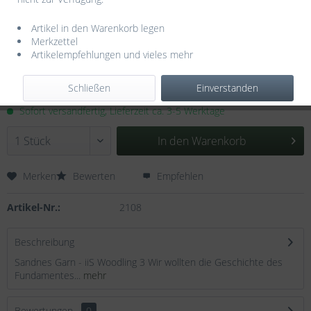
Artikel in den Warenkorb legen
Merkzettel
Artikelempfehlungen und vieles mehr
9,95 € *
Schließen
Einverstanden
inkl. MwSt.
zzgl. Versandkosten
Sofort versandfertig, Lieferzeit ca. 3-5 Werktage
In den
Warenkorb
Merken
Bewerten
Empfehlen
Artikel-Nr.:
2108
Beschreibung
Sandnes Garn - iiS Woodling 3 Wir wollten die Geschichte des
Fundamentes...
mehr
Bewertungen
0