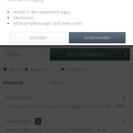
Artikel in den Warenkorb legen
Merkzettel
Artikelempfehlungen und vieles mehr
11,30 € *
inkl. MwSt.
zzgl. Versandkosten
Schließen
Einverstanden
Sofort versandfertig, Lieferzeit ca. 3-5 Werktage
In den
Warenkorb
Merken
Bewerten
Empfehlen
Artikel-Nr.:
ZB276
Beschreibung
Carousel by Martin Storey Dieses Magazin enthält e ine...
mehr
Bewertungen
0
Bewertungen lesen, schreiben und diskutieren...
mehr