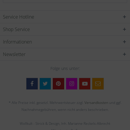
Service Hotline
Shop Service
Informationen
Newsletter
Folge uns unter:
* Alle Preise inkl. gesetzl. Mehrwertsteuer zzgl.
Versandkosten
und ggf.
Nachnahmegebühren, wenn nicht anders beschrieben.
Wollkult - Strick & Design, Inh. Marianne Reckels-Albrecht