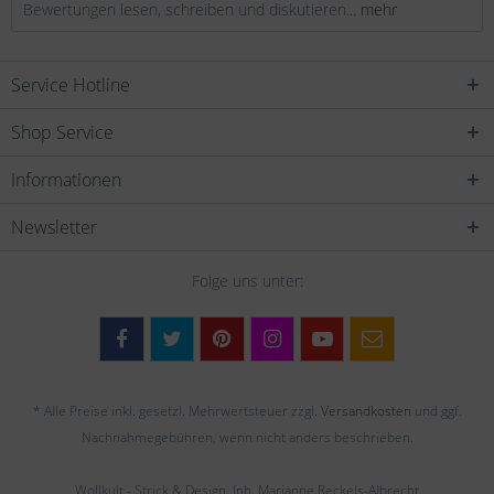
Bewertungen lesen, schreiben und diskutieren...
mehr
Service Hotline
Shop Service
Informationen
Newsletter
Folge uns unter:
* Alle Preise inkl. gesetzl. Mehrwertsteuer zzgl.
Versandkosten
und ggf.
Nachnahmegebühren, wenn nicht anders beschrieben.
Wollkult - Strick & Design, Inh. Marianne Reckels-Albrecht