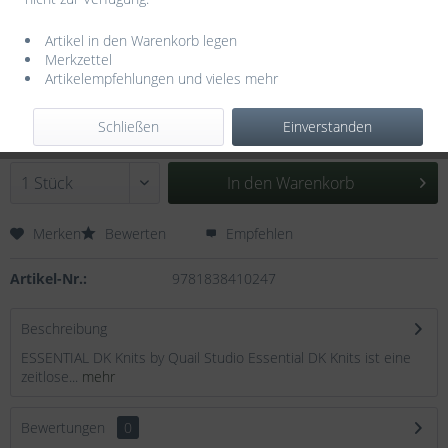
Artikel in den Warenkorb legen
Merkzettel
Artikelempfehlungen und vieles mehr
16,90 € *
inkl. MwSt.
zzgl. Versandkosten
Schließen
Einverstanden
Sofort versandfertig, Lieferzeit ca. 3-5 Werktage
In den
Warenkorb
Merken
Bewerten
Empfehlen
Artikel-Nr.:
9781838410247
Beschreibung
ESSENTIAL DK Knits by Quail Studio Essential DK Knits ist eine
zeitlose...
mehr
Bewertungen
0