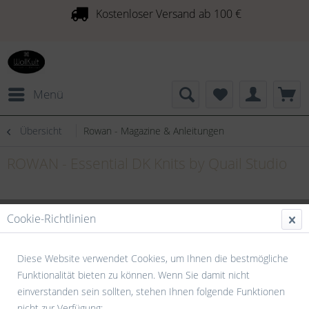
Kostenloser Versand ab 100 €
Menü
Übersicht
Rowan - Magazine & Anleitungen
ROWAN - Essential DK Knits by Quail Studio
Cookie-Richtlinien
Diese Website verwendet Cookies, um Ihnen die bestmögliche
Funktionalität bieten zu können. Wenn Sie damit nicht
einverstanden sein sollten, stehen Ihnen folgende Funktionen
nicht zur Verfügung: