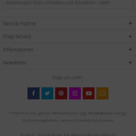
Bewertungen lesen, schreiben und diskutieren...
mehr
Service Hotline
Shop Service
Informationen
Newsletter
Folge uns unter:
* Alle Preise inkl. gesetzl. Mehrwertsteuer zzgl.
Versandkosten
und ggf.
Nachnahmegebühren, wenn nicht anders beschrieben.
Wollkult - Strick & Design, Inh. Marianne Reckels-Albrecht