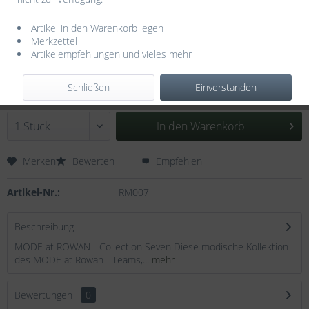
Artikel in den Warenkorb legen
Merkzettel
Artikelempfehlungen und vieles mehr
11,90 € *
inkl. MwSt.
zzgl. Versandkosten
Schließen
Einverstanden
Sofort versandfertig, Lieferzeit ca. 3-5 Werktage
In den
Warenkorb
Merken
Bewerten
Empfehlen
Artikel-Nr.:
RM007
Beschreibung
MODE at ROWAN - Collection Seven Diese modische Kollektion
des MODE at Rowan - Teams,...
mehr
Bewertungen
0