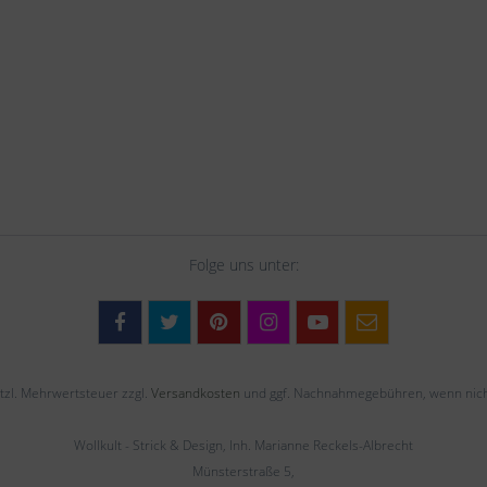
Folge uns unter:
setzl. Mehrwertsteuer zzgl.
Versandkosten
und ggf. Nachnahmegebühren, wenn nich
Wollkult - Strick & Design, Inh. Marianne Reckels-Albrecht
Münsterstraße 5,