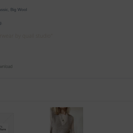
ssic, Big Wool
g.
rwear by quail studio"
ownload