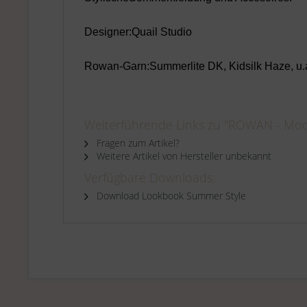
Designer:
Quail Studio
Rowan-Garn:Summerlite DK, Kidsilk Haze, u.
DieAnleitungen im Buch sind in englischer u
Weiterführende Links zu "ROWAN - Mod
Fragen zum Artikel?
Weitere Artikel von Hersteller unbekannt
Verfügbare Downloads:
Download Lookbook Summer Style