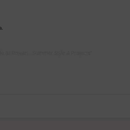
a.
nd deutscher Sprache.
e at Rowan - Summer Style 4 Projects"