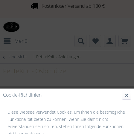
Kostenloser Versand ab 100 €
Menü
Übersicht
PetiteKnit - Anleitungen
PetiteKnit - Oslomütze
Cookie-Richtlinien
Diese Website verwendet Cookies, um Ihnen die bestmögliche
Funktionalität bieten zu können. Wenn Sie damit nicht
einverstanden sein sollten, stehen Ihnen folgende Funktionen
nicht zur Verfügung: