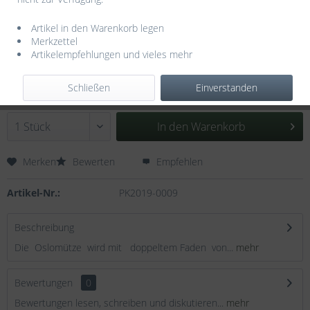
Artikel in den Warenkorb legen
Merkzettel
Artikelempfehlungen und vieles mehr
4,50 € *
inkl. MwSt.
zzgl. Versandkosten
Schließen
Einverstanden
Lieferzeit ca. 7 Tage
In den
Warenkorb
Merken
Bewerten
Empfehlen
Artikel-Nr.:
PK2019-0009
Beschreibung
Die Oslomütze wird mit doppeltem Faden von...
mehr
Bewertungen
0
Bewertungen lesen, schreiben und diskutieren...
mehr