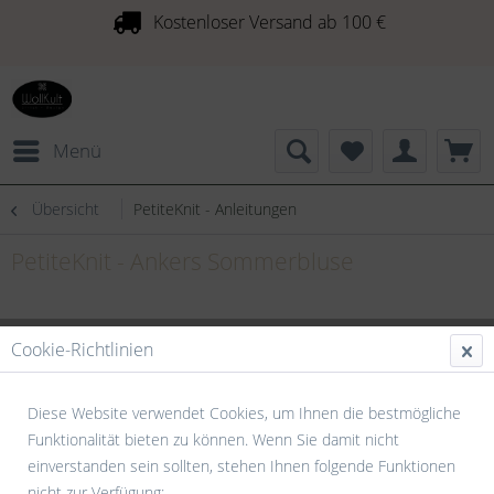
Kostenloser Versand ab 100 €
Menü
Übersicht
PetiteKnit - Anleitungen
PetiteKnit - Ankers Sommerbluse
Cookie-Richtlinien
Diese Website verwendet Cookies, um Ihnen die bestmögliche
Funktionalität bieten zu können. Wenn Sie damit nicht
einverstanden sein sollten, stehen Ihnen folgende Funktionen
nicht zur Verfügung: