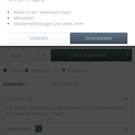
Artikel in den Warenkorb legen
Merkzettel
Artikelempfehlungen und vieles mehr
6,50 € *
inkl. MwSt.
zzgl. Versandkosten
Schließen
Einverstanden
Lieferzeit ca. 7 Tage
In den
Warenkorb
Merken
Bewerten
Empfehlen
Artikel-Nr.:
PK2019-0015
Beschreibung
Die Ankers Sommerblus e wird von oben nach unten gestrickt.
Die Passe besteht aus...
mehr
Bewertungen
0