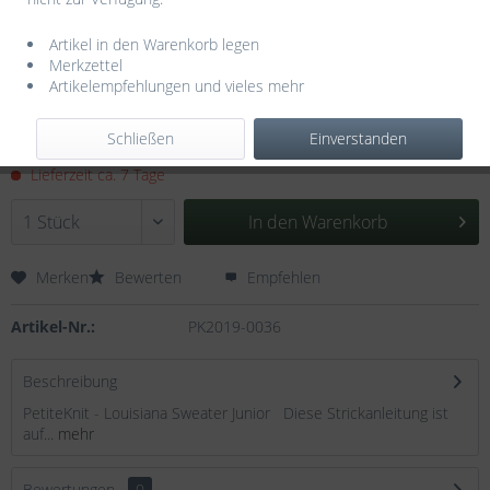
Artikel in den Warenkorb legen
Merkzettel
Artikelempfehlungen und vieles mehr
6,00 € *
Schließen
Einverstanden
inkl. MwSt.
zzgl. Versandkosten
Lieferzeit ca. 7 Tage
In den
Warenkorb
Merken
Bewerten
Empfehlen
Artikel-Nr.:
PK2019-0036
Beschreibung
PetiteKnit - Louisiana Sweater Junior Diese Strickanleitung ist
auf...
mehr
Bewertungen
0