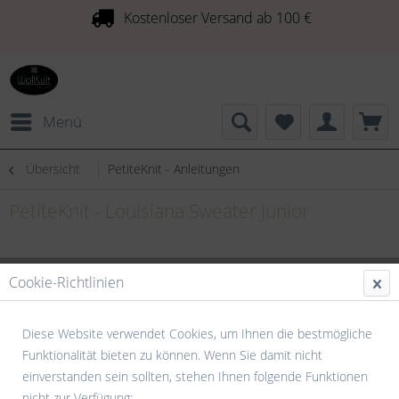
Kostenloser Versand ab 100 €
Menü
Übersicht
PetiteKnit - Anleitungen
PetiteKnit - Louisiana Sweater Junior
Cookie-Richtlinien
Diese Website verwendet Cookies, um Ihnen die bestmögliche
Funktionalität bieten zu können. Wenn Sie damit nicht
einverstanden sein sollten, stehen Ihnen folgende Funktionen
nicht zur Verfügung: