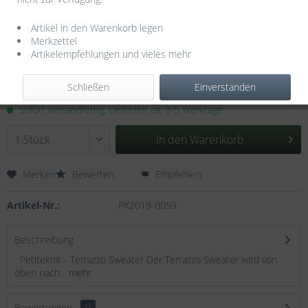
Artikel in den Warenkorb legen
Merkzettel
Artikelempfehlungen und vieles mehr
6,80 € *
Schließen
Einverstanden
inkl. MwSt.
zzgl. Versandkosten
Sofort versandfertig, Lieferzeit ca. 3-5 Werktage
In den
Warenkorb
Merken
Bewerten
Empfehlen
Artikel-Nr.:
PK2019-0059
Beschreibung
Petiteknit - Terrazzo Sweater Der Terrazzo Sweater wird von
oben nach...
mehr
Bewertungen
0