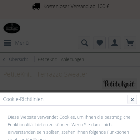
Kostenloser Versand ab 100 €
Menü
Übersicht
PetiteKnit - Anleitungen
PetiteKnit - Terrazzo Sweater
Cookie-Richtlinien
Diese Website verwendet Cookies, um Ihnen die bestmögliche
Funktionalität bieten zu können. Wenn Sie damit nicht
einverstanden sein sollten, stehen Ihnen folgende Funktionen
nicht zur Verfügung: