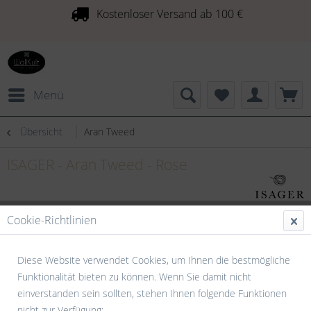
Kostenloser Versand ab 100 €
Menü
Übersicht
Aran Tweed
ISAGER - Aran Tweed - Rose
Cookie-Richtlinien
Diese Website verwendet Cookies, um Ihnen die bestmögliche
Funktionalität bieten zu können. Wenn Sie damit nicht
einverstanden sein sollten, stehen Ihnen folgende Funktionen
nicht zur Verfügung: