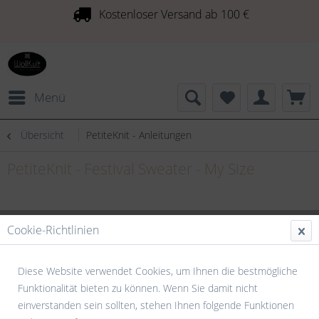
Kostenloser Versand ab 100 €
Menü
Übersicht
PetiteKnit - Anleitungen
PetiteKnit - Festival Sweater - My Size
Cookie-Richtlinien
Diese Website verwendet Cookies, um Ihnen die bestmögliche
Funktionalität bieten zu können. Wenn Sie damit nicht
einverstanden sein sollten, stehen Ihnen folgende Funktionen