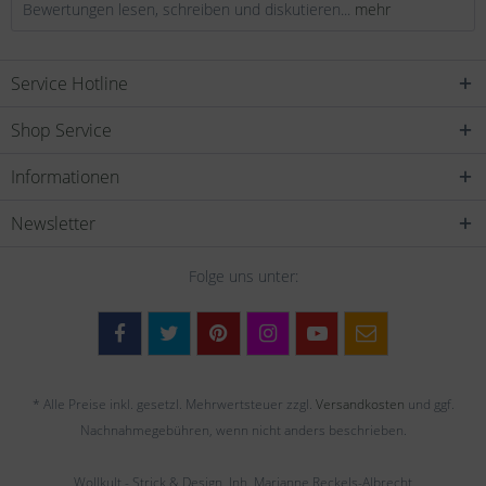
Bewertungen lesen, schreiben und diskutieren...
mehr
Service Hotline
Shop Service
Informationen
Newsletter
Folge uns unter:
* Alle Preise inkl. gesetzl. Mehrwertsteuer zzgl.
Versandkosten
und ggf.
Nachnahmegebühren, wenn nicht anders beschrieben.
Wollkult - Strick & Design, Inh. Marianne Reckels-Albrecht