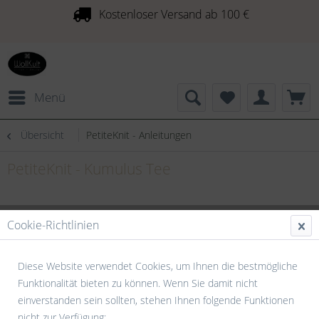
Kostenloser Versand ab 100 €
Menü
Übersicht
PetiteKnit - Anleitungen
PetiteKnit - Kumulus Tee
Cookie-Richtlinien
Diese Website verwendet Cookies, um Ihnen die bestmögliche
Funktionalität bieten zu können. Wenn Sie damit nicht
einverstanden sein sollten, stehen Ihnen folgende Funktionen
nicht zur Verfügung: