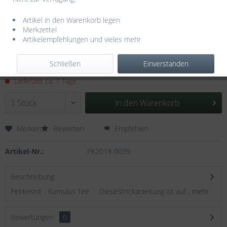
Artikel in den Warenkorb legen
Merkzettel
Artikelempfehlungen und vieles mehr
6,50 € *
Schließen
Einverstanden
inkl. MwSt.
zzgl. Versandkosten
Lieferzeit ca. 7 Tage
In den
Warenkorb
Merken
Bewerten
Empfehlen
Artikel-Nr.:
PK2019-0039
Beschreibung
PetiteKnit - Kumulus Tee DieseStrickanleitung ist auf...
mehr
Bewertungen
0