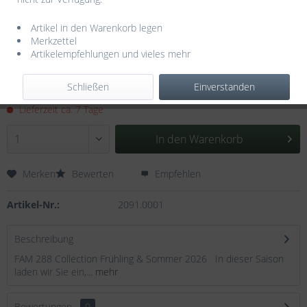
Artikel in den Warenkorb legen
Merkzettel
Artikelempfehlungen und vieles mehr
11,90 € *
Schließen
Einverstanden
inkl. MwSt.
zzgl. Versandkosten
Lieferzeit ca. 7 Tage
In den
Warenkorb
Merken
Bewerten
Empfehlen
Artikel-Nr.:
2091.0001
Beschreibung
FAM 288 Collection Frühling & Sommer 2026 In dieser Saison
laden wir Sie ein,...
mehr
Bewertungen
0