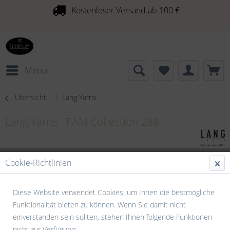
Kostenloser Versand ab 100 €
Menü
Übersicht
Lang Yarns
Lang Yarns - FAM Collection 288
Cookie-Richtlinien
Diese Website verwendet Cookies, um Ihnen die bestmögliche
Funktionalität bieten zu können. Wenn Sie damit nicht
einverstanden sein sollten, stehen Ihnen folgende Funktionen
nicht zur Verfügung: