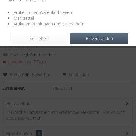
Artikel in den Warenkorb legen
Merkzettel
Artikelempfehlungen und vieles mehr
Dieser Artikel steht derzeit nicht zur Verfügung!
Schließen
Einverstanden
15,90 € *
inkl. MwSt.
zzgl. Versandkosten
Lieferzeit ca. 7 Tage
Merken
Bewerten
Empfehlen
Artikel-Nr.:
7026.0001
Beschreibung
Hübsche Babysachen von Frédérique Alexandre Die Ankunft
eines Babys...
mehr
Bewertungen
0