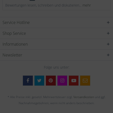
Bewertungen lesen, schreiben und diskutieren...
mehr
Service Hotline
Shop Service
Informationen
Newsletter
Folge uns unter:
* Alle Preise inkl. gesetzl. Mehrwertsteuer zzgl.
Versandkosten
und ggf.
Nachnahmegebühren, wenn nicht anders beschrieben.