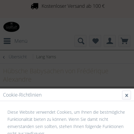
Kostenloser Versand ab 100 €
Menü
Übersicht
Lang Yarns
Hübsche Babysachen von Frédérique
Alexandre
Cookie-Richtlinien
Diese Website verwendet Cookies, um Ihnen die bestmögliche
Funktionalität bieten zu können. Wenn Sie damit nicht
einverstanden sein sollten, stehen Ihnen folgende Funktionen
nicht zur Verfügung: