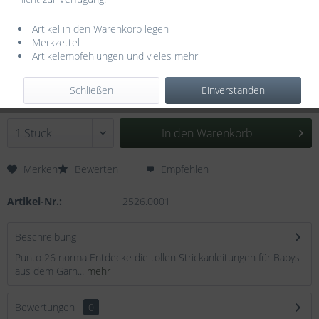
Artikel in den Warenkorb legen
Merkzettel
Artikelempfehlungen und vieles mehr
2,95 € *
3,95 € *
(25,32% gespart)
inkl. MwSt.
zzgl. Versandkosten
Schließen
Einverstanden
Sofort versandfertig, Lieferzeit ca. 3-5 Werktage
In den
Warenkorb
Merken
Bewerten
Empfehlen
Artikel-Nr.:
2526.0001
Beschreibung
Punto 26 norma Entdecke die tollen Strickanleitungen für Babys
aus dem Garn...
mehr
Bewertungen
0