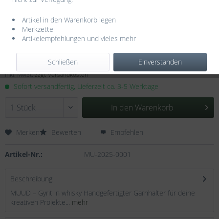
Artikel in den Warenkorb legen
Merkzettel
Artikelempfehlungen und vieles mehr
39,95 € *
Schließen
Einverstanden
Inhalt:
1 Stück
inkl. MwSt.
zzgl. Versandkosten
Sofort versandfertig, Lieferzeit ca. 3-5 Werktage
In den
Warenkorb
Merken
Bewerten
Empfehlen
Artikel-Nr.:
MU-2025-0001
Beschreibung
MUUD – Gyrit in whisky Handgefertigter Garnhalter für deine
kreativen Projekte...
mehr