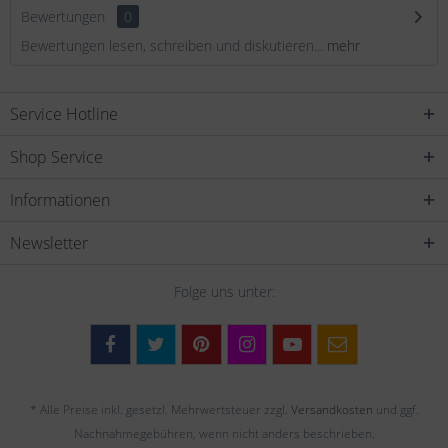
Bewertungen
0
Bewertungen lesen, schreiben und diskutieren...
mehr
Service Hotline
Shop Service
Informationen
Newsletter
Folge uns unter:
* Alle Preise inkl. gesetzl. Mehrwertsteuer zzgl.
Versandkosten
und ggf.
Nachnahmegebühren, wenn nicht anders beschrieben.