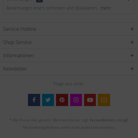
Bewertungen lesen, schreiben und diskutieren...
mehr
Service Hotline
Shop Service
Informationen
Newsletter
Folge uns unter:
* Alle Preise inkl. gesetzl. Mehrwertsteuer zzgl.
Versandkosten
und ggf.
Nachnahmegebühren, wenn nicht anders beschrieben.