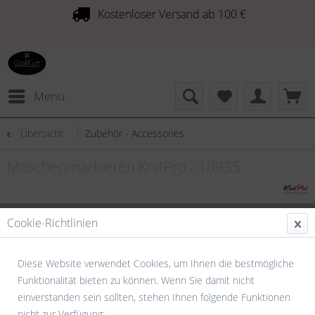
Kostenloser Versand ab 100 €
Menü
Übersicht
Zubehör - Accessories
Maschenmarkieren KnitPro - 10935
Cookie-Richtlinien
Diese Website verwendet Cookies, um Ihnen die bestmögliche
Funktionalität bieten zu können. Wenn Sie damit nicht
einverstanden sein sollten, stehen Ihnen folgende Funktionen
nicht zur Verfügung: