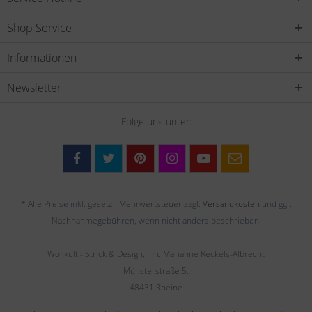
Shop Service
Informationen
Newsletter
Folge uns unter:
* Alle Preise inkl. gesetzl. Mehrwertsteuer zzgl.
Versandkosten
und ggf.
Nachnahmegebühren, wenn nicht anders beschrieben.
Wollkult - Strick & Design, Inh. Marianne Reckels-Albrecht
Münsterstraße 5,
48431 Rheine