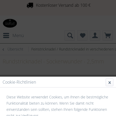
Kostenloser Versand ab 100 €
Menü
Übersicht
Feinstricknadel / Rundstricknadel in verschiedenen
Rundstricknadel - Sockenwunder - 2,5mm
Cookie-Richtlinien
Diese Website verwendet Cookies, um Ihnen die bestmögliche
Funktionalität bieten zu können. Wenn Sie damit nicht
einverstanden sein sollten, stehen Ihnen folgende Funktionen
nicht zur Verfügung: