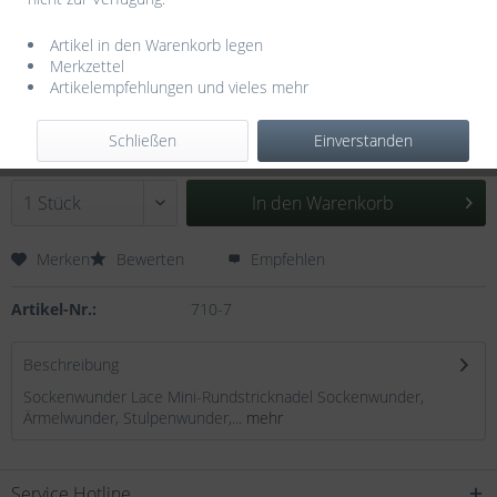
Artikel in den Warenkorb legen
Merkzettel
Artikelempfehlungen und vieles mehr
8,95 € *
inkl. MwSt.
zzgl. Versandkosten
Schließen
Einverstanden
Sofort versandfertig, Lieferzeit ca. 3-5 Werktage
In den
Warenkorb
Merken
Bewerten
Empfehlen
Artikel-Nr.:
710-7
Beschreibung
Sockenwunder Lace Mini-Rundstricknadel Sockenwunder,
Ärmelwunder, Stulpenwunder,...
mehr
Service Hotline