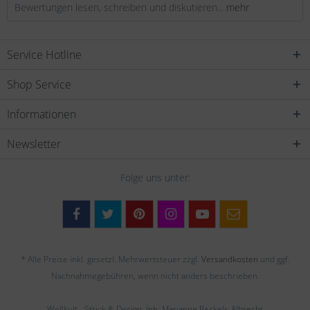
Bewertungen lesen, schreiben und diskutieren...
mehr
Service Hotline
Shop Service
Informationen
Newsletter
Folge uns unter:
* Alle Preise inkl. gesetzl. Mehrwertsteuer zzgl.
Versandkosten
und ggf.
Nachnahmegebühren, wenn nicht anders beschrieben.
Wollkult - Strick & Design, Inh. Marianne Reckels-Albrecht