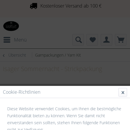
Kostenloser Versand ab 100 €
Menü
Übersicht
Garnpackungen / Yarn Kit
Isager Sommernacht - Strickpackung
Cookie-Richtlinien
Diese Website verwendet Cookies, um Ihnen die bestmögliche
Funktionalität bieten zu können. Wenn Sie damit nicht
einverstanden sein sollten, stehen Ihnen folgende Funktionen
nicht zur Verfügung: