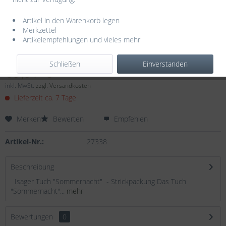
Artikel in den Warenkorb legen
Merkzettel
Artikelempfehlungen und vieles mehr
Dieser Artikel steht derzeit nicht zur Verfügung!
Schließen
Einverstanden
69,97 € *
inkl. MwSt.
zzgl. Versandkosten
Lieferzeit ca. 7 Tage
Merken
Bewerten
Empfehlen
Artikel-Nr.:
27338
Beschreibung
Isager Tuch "Sommernacht" - Strickpackung Das Tuch
"Sommernacht"...
mehr
Bewertungen
0