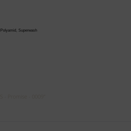
% Polyamid, Superwash
 - Promise - 0009"
s