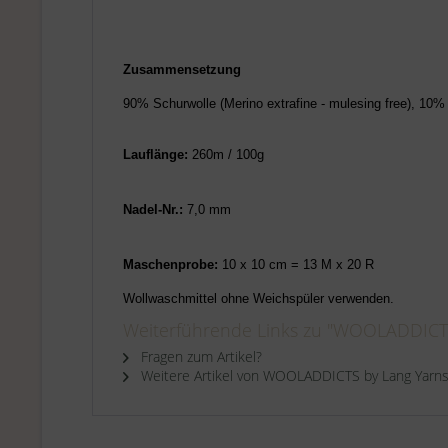
Zusammensetzung
90% Schurwolle (Merino extrafine - mulesing free), 10
Lauflänge:
260m / 100g
Nadel-Nr.:
7,0 mm
Maschenprobe:
10 x 10 cm = 13 M x 20 R
Wollwaschmittel ohne Weichspüler verwenden.
Weiterführende Links zu "WOOLADDICTS
Fragen zum Artikel?
Weitere Artikel von WOOLADDICTS by Lang Yarn