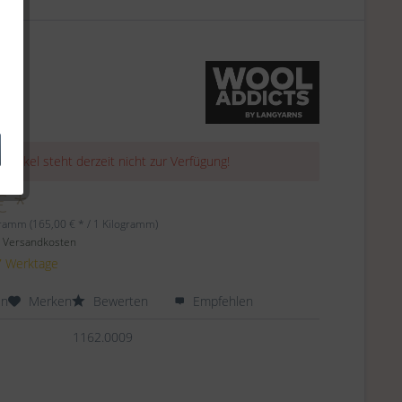
 Artikel steht derzeit nicht zur Verfügung!
€ *
gramm (165,00 € * / 1 Kilogramm)
. Versandkosten
 7 Werktage
en
Merken
Bewerten
Empfehlen
1162.0009