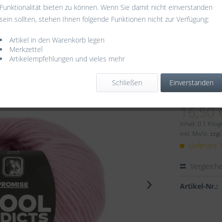
Funktionalität bieten zu können. Wenn Sie damit nicht einverstanden
sein sollten, stehen Ihnen folgende Funktionen nicht zur Verfügung:
0009
Artikel in den Warenkorb legen
Merkzettel
Artikelempfehlungen und vieles mehr
Schließen
Einverstanden
Dieser
16,50 
Inhalt:
0.1 Kilo
inkl. MwSt.
zzgl
Lieferzeit
Vergleich
Artikel-Nr.: