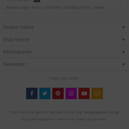
Bewertungen lesen, schreiben und diskutieren...
mehr
Service Hotline
Shop Service
Informationen
Newsletter
Folge uns unter:
* Alle Preise inkl. gesetzl. Mehrwertsteuer zzgl.
Versandkosten
und ggf.
Nachnahmegebühren, wenn nicht anders beschrieben.