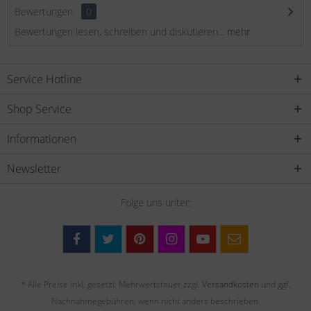
Bewertungen
0
Bewertungen lesen, schreiben und diskutieren...
mehr
Service Hotline
Shop Service
Informationen
Newsletter
Folge uns unter:
* Alle Preise inkl. gesetzl. Mehrwertsteuer zzgl.
Versandkosten
und ggf.
Nachnahmegebühren, wenn nicht anders beschrieben.