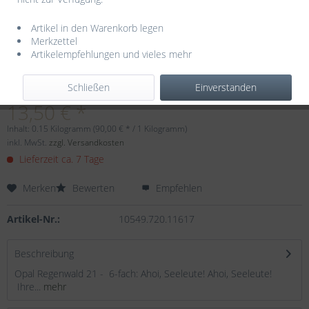
Artikel in den Warenkorb legen
Merkzettel
Artikelempfehlungen und vieles mehr
Dieser Artikel steht derzeit nicht zur Verfügung!
Schließen
Einverstanden
13,50 € *
Inhalt:
0.15 Kilogramm (90,00 € * / 1 Kilogramm)
inkl. MwSt.
zzgl. Versandkosten
Lieferzeit ca. 7 Tage
Merken
Bewerten
Empfehlen
Artikel-Nr.:
10549.720.11617
Beschreibung
Opal Regenwald 21 - 6-fach: Ahoi, Seeleute! Ahoi, Seeleute!
Ihre...
mehr