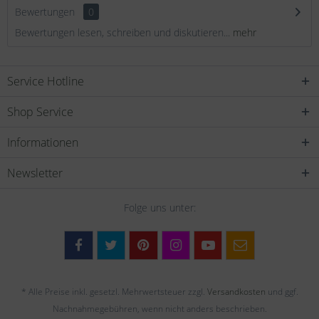
Bewertungen
0
Bewertungen lesen, schreiben und diskutieren...
mehr
Service Hotline
Shop Service
Informationen
Newsletter
Folge uns unter:
* Alle Preise inkl. gesetzl. Mehrwertsteuer zzgl.
Versandkosten
und ggf.
Nachnahmegebühren, wenn nicht anders beschrieben.