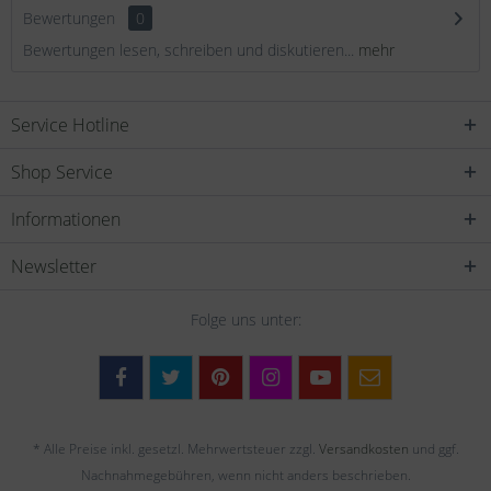
Bewertungen
0
Bewertungen lesen, schreiben und diskutieren...
mehr
Service Hotline
Shop Service
Informationen
Newsletter
Folge uns unter:
* Alle Preise inkl. gesetzl. Mehrwertsteuer zzgl.
Versandkosten
und ggf.
Nachnahmegebühren, wenn nicht anders beschrieben.