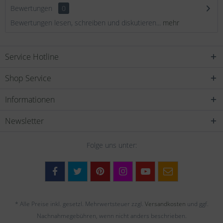
Bewertungen
0
Bewertungen lesen, schreiben und diskutieren...
mehr
Service Hotline
Shop Service
Informationen
Newsletter
Folge uns unter:
* Alle Preise inkl. gesetzl. Mehrwertsteuer zzgl.
Versandkosten
und ggf.
Nachnahmegebühren, wenn nicht anders beschrieben.