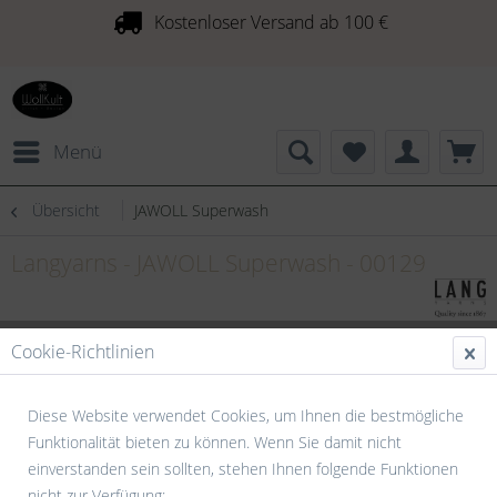
Kostenloser Versand ab 100 €
Menü
Übersicht
JAWOLL Superwash
Langyarns - JAWOLL Superwash - 00129
Cookie-Richtlinien
Diese Website verwendet Cookies, um Ihnen die bestmögliche
Funktionalität bieten zu können. Wenn Sie damit nicht
einverstanden sein sollten, stehen Ihnen folgende Funktionen
nicht zur Verfügung: