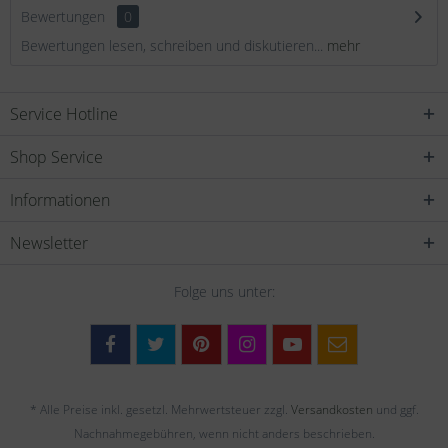
Bewertungen
0
Bewertungen lesen, schreiben und diskutieren...
mehr
Service Hotline
Shop Service
Informationen
Newsletter
Folge uns unter:
* Alle Preise inkl. gesetzl. Mehrwertsteuer zzgl.
Versandkosten
und ggf.
Nachnahmegebühren, wenn nicht anders beschrieben.