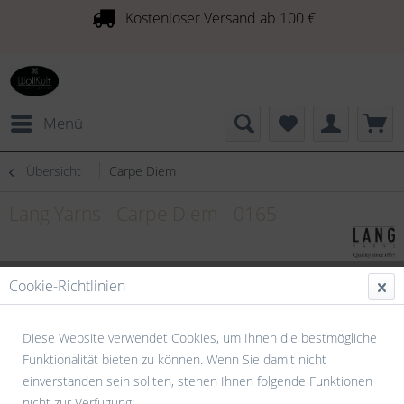
Kostenloser Versand ab 100 €
Menü
Übersicht
Carpe Diem
Lang Yarns - Carpe Diem - 0165
Cookie-Richtlinien
Diese Website verwendet Cookies, um Ihnen die bestmögliche
Funktionalität bieten zu können. Wenn Sie damit nicht
einverstanden sein sollten, stehen Ihnen folgende Funktionen
nicht zur Verfügung: