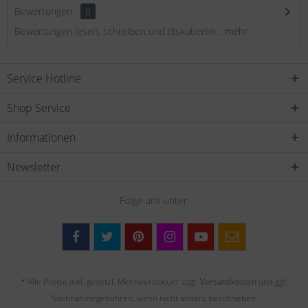
Bewertungen
0
Bewertungen lesen, schreiben und diskutieren...
mehr
Service Hotline
Shop Service
Informationen
Newsletter
Folge uns unter:
* Alle Preise inkl. gesetzl. Mehrwertsteuer zzgl.
Versandkosten
und ggf.
Nachnahmegebühren, wenn nicht anders beschrieben.