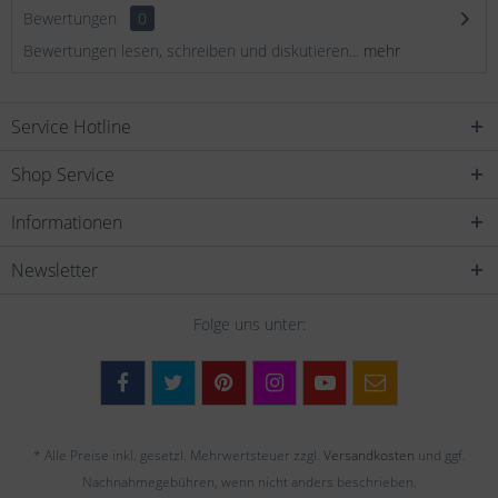
Bewertungen
0
Bewertungen lesen, schreiben und diskutieren...
mehr
Service Hotline
Shop Service
Informationen
Newsletter
Folge uns unter:
* Alle Preise inkl. gesetzl. Mehrwertsteuer zzgl.
Versandkosten
und ggf.
Nachnahmegebühren, wenn nicht anders beschrieben.