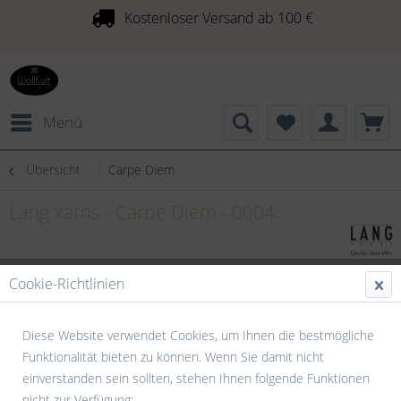
Kostenloser Versand ab 100 €
Menü
Übersicht
Carpe Diem
Lang Yarns - Carpe Diem - 0004
Cookie-Richtlinien
Diese Website verwendet Cookies, um Ihnen die bestmögliche
Funktionalität bieten zu können. Wenn Sie damit nicht
einverstanden sein sollten, stehen Ihnen folgende Funktionen
nicht zur Verfügung: