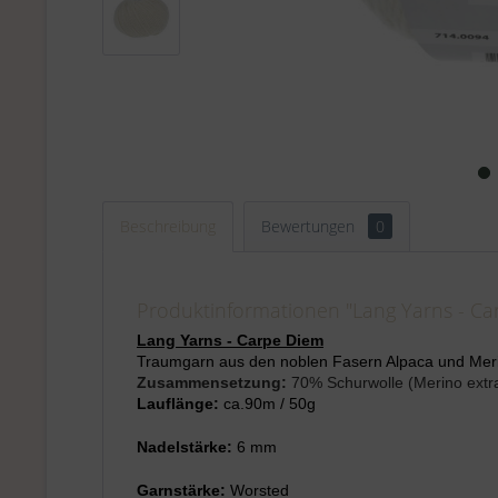
Beschreibung
Bewertungen
0
Produktinformationen "Lang Yarns - Ca
Lang Yarns - Carpe Diem
Traumgarn aus den noblen Fasern Alpaca und Merino
Zusammensetzung:
70% Schurwolle (Merino extra
Lauflänge:
ca.90m / 50g
Nadelstärke:
6 mm
Garnstärke:
Worsted