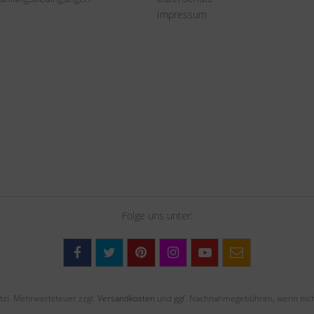
Impressum
t
Folge uns unter:
setzl. Mehrwertsteuer zzgl.
Versandkosten
und ggf. Nachnahmegebühren, wenn nich