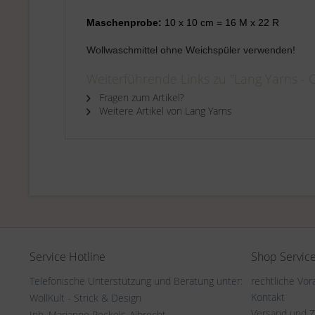
Maschenprobe:
10 x 10 cm = 16 M x 22 R
Wollwaschmittel ohne Weichspüler verwenden!
Weiterführende Links zu "Lang Yarns - 
Fragen zum Artikel?
Weitere Artikel von Lang Yarns
Service Hotline
Shop Servic
Telefonische Unterstützung und Beratung unter:
rechtliche Vo
Kontakt
WollKult - Strick & Design
Versand und 
Inh. Marianne Reckels-Albrecht