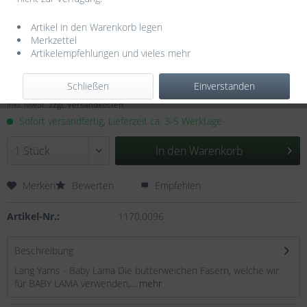
Artikel in den Warenkorb legen
Merkzettel
Artikelempfehlungen und vieles mehr
13,95 € *
Schließen
Einverstanden
Inhalt:
0.05 Kilogramm (279,00 € * / 1 Kilogramm)
inkl. MwSt.
zzgl. Versandkosten
Sofort versandfertig, Lieferzeit ca. 3-5 Werktage
In den
Warenkorb
Merken
Bewerten
Empfehlen
Artikel-Nr.:
1170.0096
Beschreibung
Lang Yarns - Baby Lama Die butterweichen Fasern, welche wir
für BABY LAMA verwenden,...
mehr