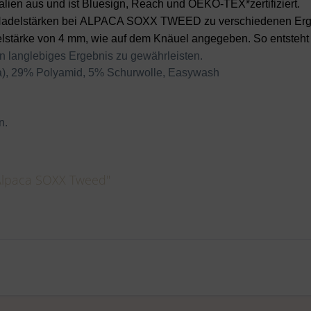
ien aus und ist Bluesign, Reach und OEKO-TEX*zertifiziert.
e Nadelstärken bei ALPACA SOXX TWEED zu verschiedenen Erg
lstärke von 4 mm, wie auf dem Knäuel angegeben. So entsteht e
in langlebiges Ergebnis zu gewährleisten.
), 29% Polyamid, 5% Schurwolle, Easywash
n.
 Alpaca SOXX Tweed"