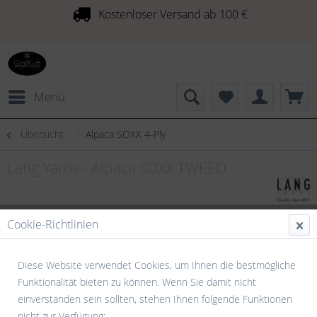
Kostenloser Versand ab 100 €
Menü
Übersicht
Alpaca SOXX 4-Ply
Lang Yarns - Alpaca SOXX TWEED
Cookie-Richtlinien
Diese Website verwendet Cookies, um Ihnen die bestmögliche
Funktionalität bieten zu können. Wenn Sie damit nicht
einverstanden sein sollten, stehen Ihnen folgende Funktionen
nicht zur Verfügung: