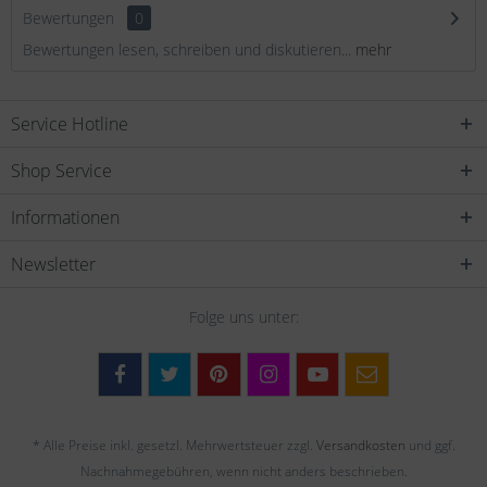
Bewertungen
0
Bewertungen lesen, schreiben und diskutieren...
mehr
Service Hotline
Shop Service
Informationen
Newsletter
Folge uns unter:
* Alle Preise inkl. gesetzl. Mehrwertsteuer zzgl.
Versandkosten
und ggf.
Nachnahmegebühren, wenn nicht anders beschrieben.