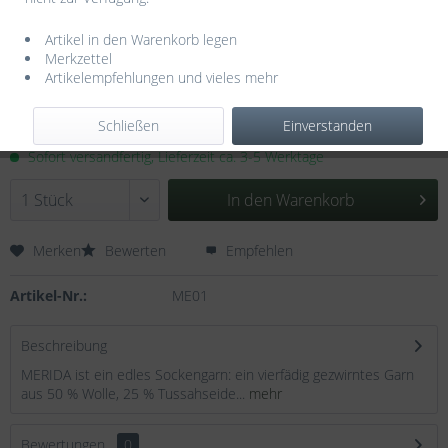
Artikel in den Warenkorb legen
Merkzettel
Artikelempfehlungen und vieles mehr
7,95 € *
Inhalt:
0.05 Kilogramm (159,00 € * / 1 Kilogramm)
Schließen
Einverstanden
inkl. MwSt.
zzgl. Versandkosten
Sofort versandfertig, Lieferzeit ca. 3-5 Werktage
In den
Warenkorb
Merken
Bewerten
Empfehlen
Artikel-Nr.:
ME01
Beschreibung
MERIDA ist ein edles Sockengarn: ein vierfädig gezwirntes Garn
aus 50 % Wolle, 25 % Tussahseide...
mehr
Bewertungen
0