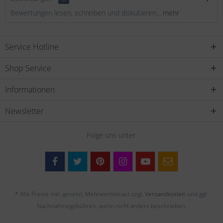
Bewertungen lesen, schreiben und diskutieren...
mehr
Service Hotline
Shop Service
Informationen
Newsletter
Folge uns unter:
* Alle Preise inkl. gesetzl. Mehrwertsteuer zzgl.
Versandkosten
und ggf.
Nachnahmegebühren, wenn nicht anders beschrieben.