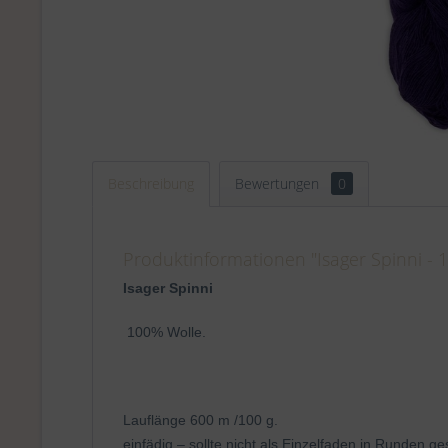
Beschreibung
Bewertungen
0
Produktinformationen "Isager Spinni - 1
Isager Spinni
100% Wolle.
Lauflänge 600 m /100 g.
einfädig – sollte nicht als Einzelfaden in Runden ge