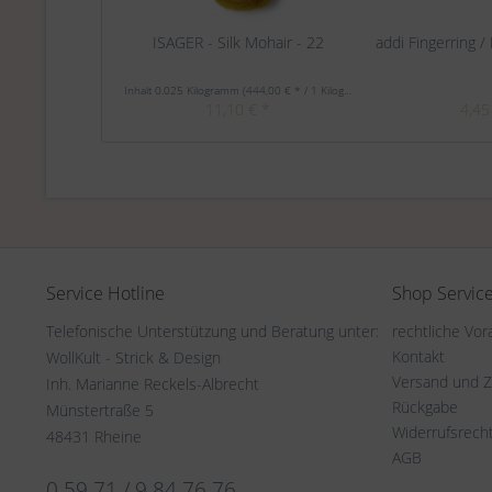
ISAGER - Silk Mohair - 22
addi Fingerring /
Inhalt
0.025 Kilogramm
(444,00 € * / 1 Kilogramm)
11,10 € *
4,45
Service Hotline
Shop Servic
Telefonische Unterstützung und Beratung unter:
rechtliche Vo
Kontakt
WollKult - Strick & Design
Versand und 
Inh. Marianne Reckels-Albrecht
Rückgabe
Münstertraße 5
Widerrufsrech
48431 Rheine
AGB
0 59 71 / 9 84 76 76