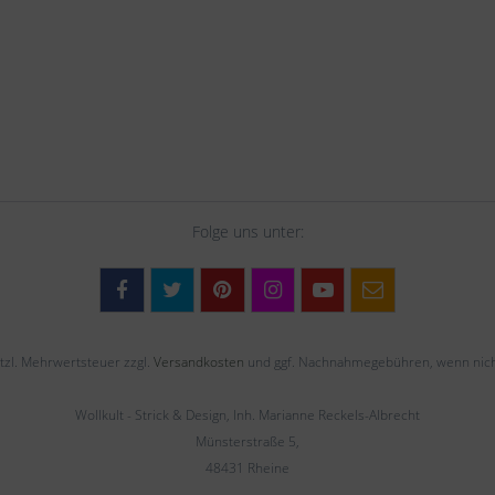
Folge uns unter:
setzl. Mehrwertsteuer zzgl.
Versandkosten
und ggf. Nachnahmegebühren, wenn nich
Wollkult - Strick & Design, Inh. Marianne Reckels-Albrecht
Münsterstraße 5,
48431 Rheine