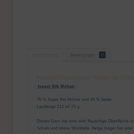
Beschreibung
Bewertungen
0
Produktinformationen "Isager Silk Mohai
Isager Silk Mohair
70 % Super Kid Mohair und 30 % Seide.
Lauflänge 212 m/ 25 g
Dieses Garn hat eine sehr flauschige Oberfläche un
Schals und kleine Strickteile. Helga Isager hat ein