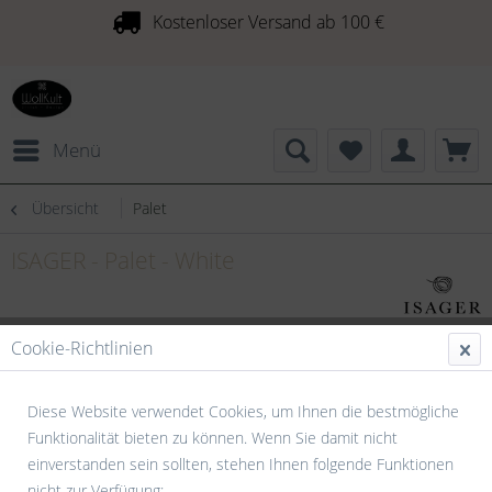
Kostenloser Versand ab 100 €
Menü
Übersicht
Palet
ISAGER - Palet - White
Cookie-Richtlinien
Diese Website verwendet Cookies, um Ihnen die bestmögliche
Funktionalität bieten zu können. Wenn Sie damit nicht
einverstanden sein sollten, stehen Ihnen folgende Funktionen
nicht zur Verfügung: