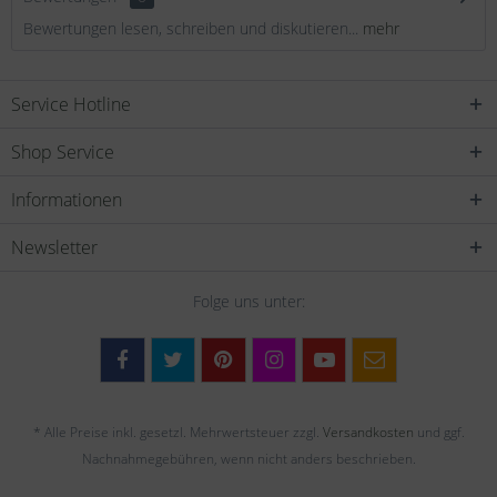
Bewertungen lesen, schreiben und diskutieren...
mehr
Service Hotline
Shop Service
Informationen
Newsletter
Folge uns unter:
* Alle Preise inkl. gesetzl. Mehrwertsteuer zzgl.
Versandkosten
und ggf.
Nachnahmegebühren, wenn nicht anders beschrieben.