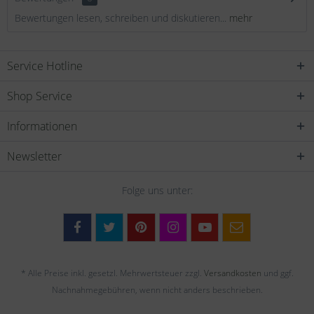
Bewertungen lesen, schreiben und diskutieren...
mehr
Service Hotline
Shop Service
Informationen
Newsletter
Folge uns unter:
* Alle Preise inkl. gesetzl. Mehrwertsteuer zzgl.
Versandkosten
und ggf.
Nachnahmegebühren, wenn nicht anders beschrieben.