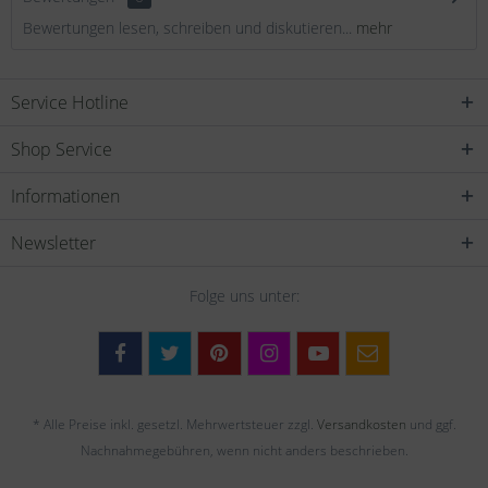
Bewertungen lesen, schreiben und diskutieren...
mehr
Service Hotline
Shop Service
Informationen
Newsletter
Folge uns unter:
* Alle Preise inkl. gesetzl. Mehrwertsteuer zzgl.
Versandkosten
und ggf.
Nachnahmegebühren, wenn nicht anders beschrieben.