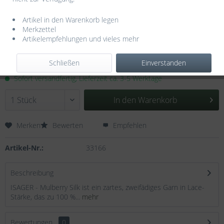
Artikel in den Warenkorb legen
Merkzettel
Artikelempfehlungen und vieles mehr
10,90 € *
Inhalt:
0.025 Kilogramm (436,00 € * / 1 Kilogramm)
Schließen
Einverstanden
inkl. MwSt.
zzgl. Versandkosten
Sofort versandfertig, Lieferzeit ca. 3-5 Werktage
In den
Warenkorb
Merken
Bewerten
Empfehlen
Artikel-Nr.:
33166
Beschreibung
ISAGER - Mulberry Silk ist ein zartes, zweifädiges Garn in Lace-
Stärke, das zu 100 %...
mehr
Bewertungen
0