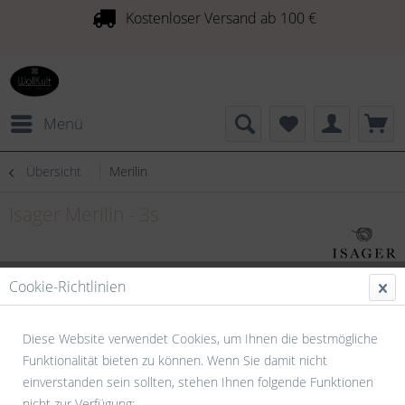
Kostenloser Versand ab 100 €
Menü
Übersicht
Merilin
Isager Merilin - 3s
Cookie-Richtlinien
Diese Website verwendet Cookies, um Ihnen die bestmögliche
Funktionalität bieten zu können. Wenn Sie damit nicht
einverstanden sein sollten, stehen Ihnen folgende Funktionen
nicht zur Verfügung: