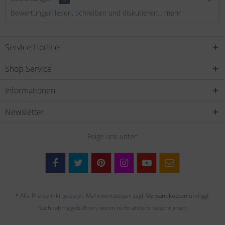
Bewertungen lesen, schreiben und diskutieren...
mehr
Service Hotline
Shop Service
Informationen
Newsletter
Folge uns unter:
* Alle Preise inkl. gesetzl. Mehrwertsteuer zzgl.
Versandkosten
und ggf.
Nachnahmegebühren, wenn nicht anders beschrieben.