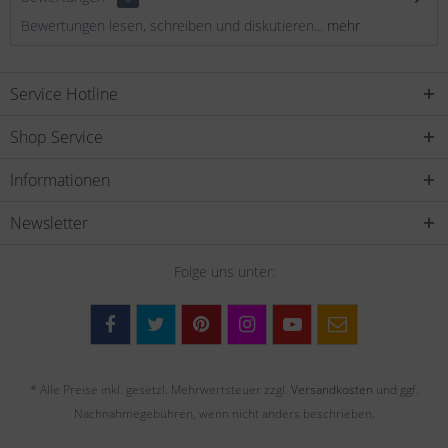
Bewertungen lesen, schreiben und diskutieren...
mehr
Service Hotline
Shop Service
Informationen
Newsletter
Folge uns unter:
* Alle Preise inkl. gesetzl. Mehrwertsteuer zzgl.
Versandkosten
und ggf.
Nachnahmegebühren, wenn nicht anders beschrieben.