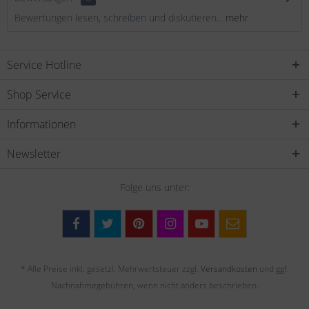
Bewertungen lesen, schreiben und diskutieren...
mehr
Service Hotline
Shop Service
Informationen
Newsletter
Folge uns unter:
* Alle Preise inkl. gesetzl. Mehrwertsteuer zzgl.
Versandkosten
und ggf.
Nachnahmegebühren, wenn nicht anders beschrieben.