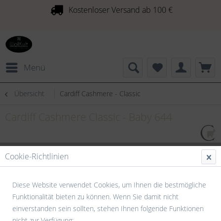
Kostenloser Versand ab 100 €
Menü
Übersicht
Cardiff Cashmere - Classic
Cardiff Cashmere Classic - Baby 644
Cookie-Richtlinien
Diese Website verwendet Cookies, um Ihnen die bestmögliche
Funktionalität bieten zu können. Wenn Sie damit nicht
einverstanden sein sollten, stehen Ihnen folgende Funktionen
nicht zur Verfügung: