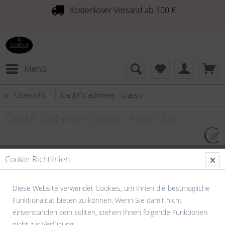
Kostenloser Versand ab 100 €
Menü
Übersicht
Cardiff Cashmere - Classic
Cardiff Cashmere Classic - Hoshi 546
Cookie-Richtlinien
Diese Website verwendet Cookies, um Ihnen die bestmögliche
Funktionalität bieten zu können. Wenn Sie damit nicht
einverstanden sein sollten, stehen Ihnen folgende Funktionen
nicht zur Verfügung: