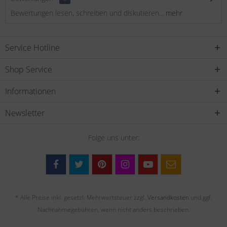
Bewertungen lesen, schreiben und diskutieren...
mehr
Service Hotline
Shop Service
Informationen
Newsletter
Folge uns unter:
* Alle Preise inkl. gesetzl. Mehrwertsteuer zzgl.
Versandkosten
und ggf.
Nachnahmegebühren, wenn nicht anders beschrieben.