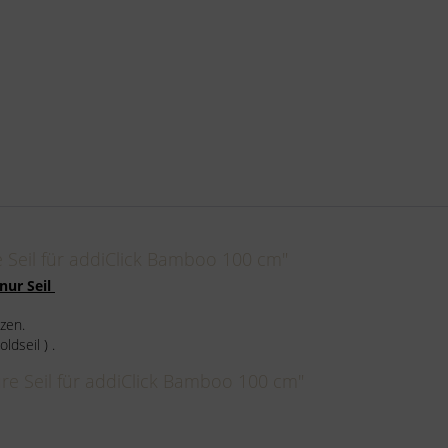
 Seil für addiClick Bamboo 100 cm"
nur Seil
zen.
ldseil ) .
ure Seil für addiClick Bamboo 100 cm"