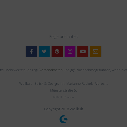
Folge uns unter:
setzl. Mehrwertsteuer zzgl.
Versandkosten
und ggf. Nachnahmegebühren, wenn nich
Wollkult - Strick & Design, Inh. Marianne Reckels-Albrecht
Münsterstraße 5,
48431 Rheine
Copyright 2018 Wollkult