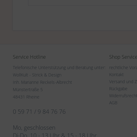
Service Hotline
Shop Servic
Telefonische Unterstützung und Beratung unter:
rechtliche Vo
Kontakt
WollKult - Strick & Design
Versand und 
Inh. Marianne Reckels-Albrecht
Rückgabe
Münstertraße 5
Widerrufsrech
48431 Rheine
AGB
0 59 71 / 9 84 76 76
Mo, geschlossen
Di-Do, 10 - 13 Uhr & 15 - 18 Uhr