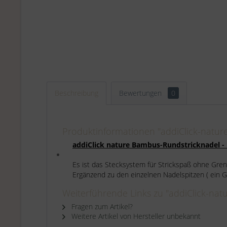
Beschreibung
Bewertungen
0
Produktinformationen "addiClick-nature
addiClick nature Bambus-Rundstricknadel - 
Es ist das Stecksystem für Strickspaß ohne Gren
Ergänzend zu den einzelnen Nadelspitzen
( ein Go
Weiterführende Links zu "addiClick-nat
Fragen zum Artikel?
Weitere Artikel von Hersteller unbekannt